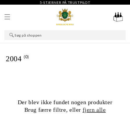
5-STJERNER PÅ TRUSTPILOT
GÅ TIL INDHOLD
Indkøbskurv
Søg på shoppen
Søg
(0)
2004
Der blev ikke fundet nogen produkter
Brug færre filtre, eller
fjern alle