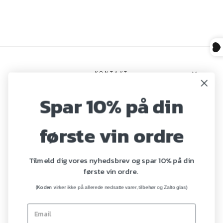
KONTAKT
Spar 10% på din
INFO
første vin ordre
KATEGORIER
Tilmeld dig vores nyhedsbrev og spar 10% på din
første vin ordre.
Fortryd køb her
(Koden v
irker ikke på allerede nedsatte varer, tilbehør og Zalto glas)
ABONNER PÅ VORES E-MAILS